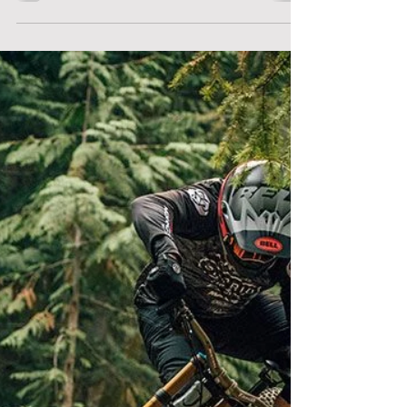
Idag finns fler underkategorier inom cykel än
någonsin och i takt med det kommer
varumärkena fram med nya och ännu mer
nischade modeller...