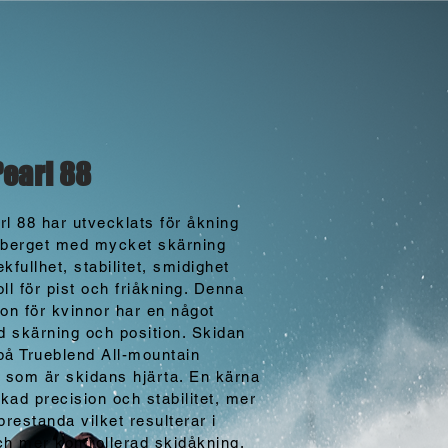
Pearl 88
rl 88 har utvecklats för åkning
 berget med mycket skärning
kfullhet, stabilitet, smidighet
ll för pist och friåkning. Denna
ion för kvinnor har en något
ad skärning och position. Skidan
på Trueblend All-mountain
som är skidans hjärta. En kärna
kad precision och stabilitet, mer
prestanda vilket resulterar i
ch mer kontrollerad skidåkning.