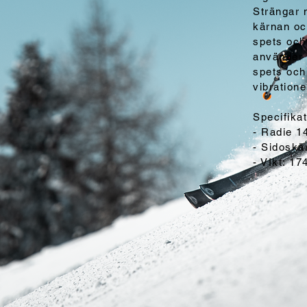
Strängar 
kärnan oc
spets och
använder 
spets och 
vibration
Specifikat
- Radie 
- Sidoskä
- VIkt: 1