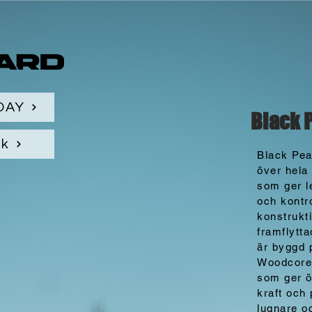
DAY
Black 
ik
Black Pea
över hela
som ger le
och kontro
konstrukt
framflytt
är byggd 
Woodcore 
som ger ö
kraft och 
lugnare o