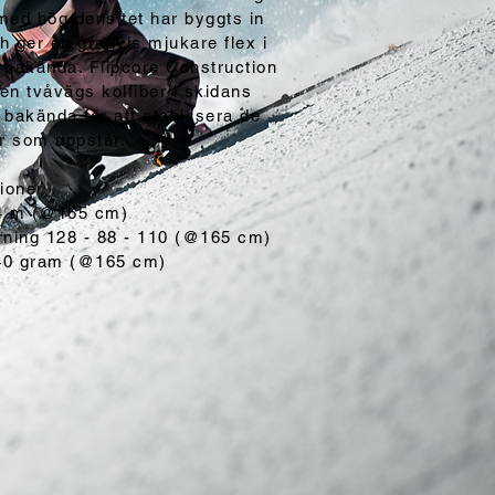
med hög densitet har byggts in
h ger en gradvis mjukare flex i
 bakända. Flipcore Construction
en tvåvägs kolfiber i skidans
bakända för att stabilisera de
er som uppstår.
ioner
14 m (@165 cm)
rning 128 - 88 - 110 (@165 cm)
740 gram (@165 cm)