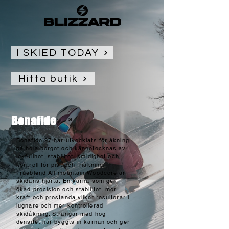
I SKIED TODAY
Hitta butik
Bonafide
Bonafide 97 har utvecklats för åkning
på hela berget och kännetecknas av
lekfullhet, stabilitet, smidighet och
kontroll för pist och friåkning.
Trueblend All-mountain Woodcore är
skidans hjärta. En kärna som ger
ökad precision och stabilitet, mer
kraft och prestanda vilket resulterar i
lugnare och mer kontrollerad
skidåkning. Strängar med hög
densitet har byggts in kärnan och ger