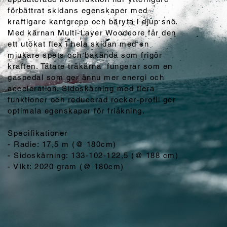
förbättrat skidans egenskaper med
kraftigare kantgrepp och bäryta i djup snö.
Med kärnan Multi-Layer Woodcore får den
ett utökat flex i hela skidan med en
mjukare spets och bakända som frigör
kraften. Tätare träkärna fungerar som en
gaspedal som ger ännu mer energi och
acceleration. Sidoskärning med flera
funktioner och reducerad rocker-profil ger
optimala egenskaper för friåkning.
Specifikationer
- Radie: 17,5 m (@ 180cm)
- Sidoskärning: 133-102-122,5 (@ 188 cm)
- VIkt: 2020 gram (@ 180cm)