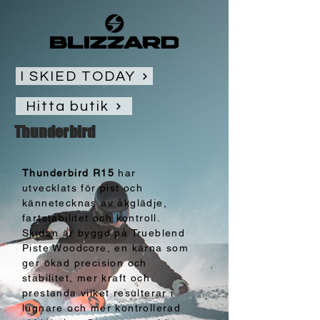
I SKIED TODAY
Hitta butik
Thunderbird
Thunderbird R15
har
utvecklats för pist och
kännetecknas av åkglädje,
fartstabilitet och kontroll.
Skidan är byggd på Trueblend
Piste Woodcore, en kärna som
ger ökad precision och
stabilitet, mer kraft och
prestanda vilket resulterar i
lugnare och mer kontrollerad