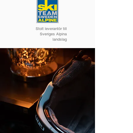
Stolt leverantör till
Sveriges Alpina
landslag