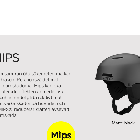
MIPS
em som kan öka säkerheten markant
 krasch. Rotationsvåldet mot
a hjärnskadorna. Mips kan öka
terade effekten är medicinskt
ch innerdel glida relativt mot
motverka skador på huvudet och
t MIPS® reducerar kraften avsevärt
ärnskada.
Matte black