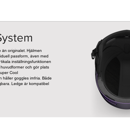
 System
 än originalet. Hjälmen
viduell passform, även med
ikala inställningsfunktionen
e huvudformer och gör plats
 Super Cool
n håller goggles imfria. Både
gbara. Ledge är kompatibel