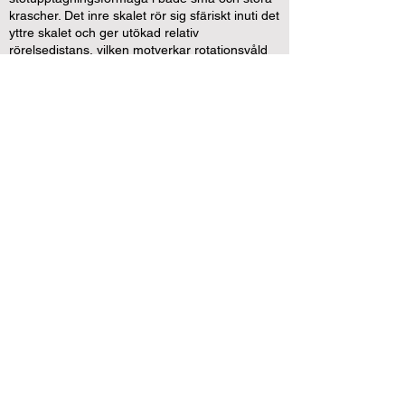
krascher. Det inre skalet rör sig sfäriskt inuti det
yttre skalet och ger utökad relativ
rörelsedistans, vilken motverkar rotationsvåld
mot hjärnan. Resultatet är en mycket
komfortabel passform med effektiv
stötupptagningsförmåga och ett slagtåligt
ytterskal.