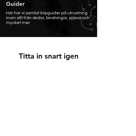
Guider
Här har vi samlat köpguider på utrustning
inom allt från skidor, bindningar, pjäxor och
mycket mer.
Titta in snart igen
När inlägg har publicerats
hittar du dem här.
The Shopyfinders