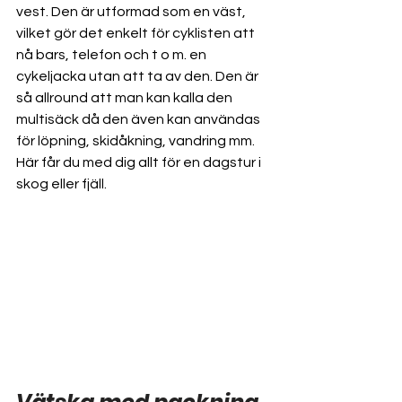
vest. Den är utformad som en väst, 
vilket gör det enkelt för cyklisten att 
nå bars, telefon och t o m. en 
cykeljacka utan att ta av den. Den är 
så allround att man kan kalla den 
multisäck då den även kan användas 
för löpning, skidåkning, vandring mm. 
Här får du med dig allt för en dagstur i 
skog eller fjäll.