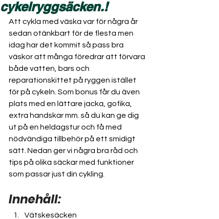
cykelryggsäcken.!
Att cykla med väska var för några år 
sedan otänkbart för de flesta men 
idag har det kommit så pass bra 
väskor att många föredrar att förvara 
både vatten, bars och 
reparationskittet på ryggen istället 
för på cykeln. Som bonus får du även 
plats med en lättare jacka, gofika, 
extra handskar mm. så du kan ge dig 
ut på en heldagstur och få med 
nödvändiga tillbehör på ett smidigt 
sätt. Nedan ger vi några bra råd och 
tips på olika säckar med funktioner 
som passar just din cykling.
Innehåll:
Vätskesäcken