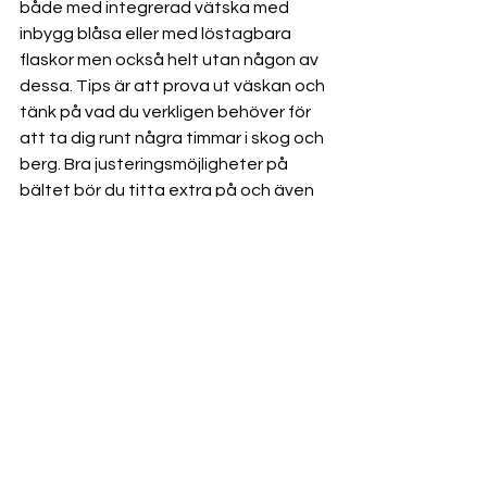
både med integrerad vätska med 
inbygg blåsa eller med löstagbara 
flaskor men också helt utan någon av 
dessa. Tips är att prova ut väskan och 
tänk på vad du verkligen behöver för 
att ta dig runt några timmar i skog och 
berg. Bra justeringsmöjligheter på 
bältet bör du titta extra på och även 
om den utnyttjar väskans remmar runt 
midjan till fickor och andra som små 
smarta detaljer för fullända din dag.