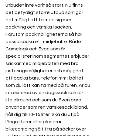
utbudet inte varit så stort. Nu finns 
det betydligt större utbud som gör 
det möjligt att ta med sig mer 
packning och vätska i säcken. 
Förutom packmöjligheterna så har 
dessa säcka ett midjebälte. Både 
Camelbak och Evoc som är 
specialister inom segmentet erbjuder 
säckar med midjebälten med bra 
justeringsmöjligheter och möjlighet 
att packa bars, telefon mm i bältet 
som du lätt kan ta med på turen. Är du 
intresserad av en dagssäck som är 
lite allround och som du även bara 
använder som ren vätskesäck ibland, 
håll dig till 10-15 liter. Ska du ut på 
längre turer eller planerar 
bikecamping så titta på säckar över 