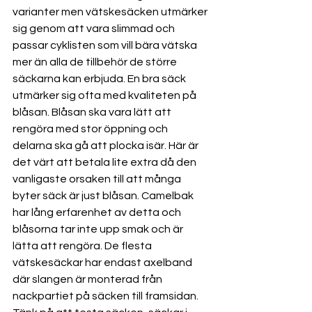
varianter men vätskesäcken utmärker 
sig genom att vara slimmad och 
passar cyklisten som vill bära vätska 
mer än alla de tillbehör de större 
säckarna kan erbjuda. En bra säck 
utmärker sig ofta med kvaliteten på 
blåsan. Blåsan ska vara lätt att 
rengöra med stor öppning och 
delarna ska gå att plocka isär. Här är 
det värt att betala lite extra då den 
vanligaste orsaken till att många 
byter säck är just blåsan. Camelbak 
har lång erfarenhet av detta och 
blåsorna tar inte upp smak och är 
lätta att rengöra. De flesta 
vätskesäckar har endast axelband 
där slangen är monterad från 
nackpartiet på säcken till framsidan. 