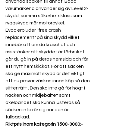
använda säcken till annat. Båda 
varumärkena använder sig av Level 2-
skydd, somma säkerhetsklass som 
ryggskydd mör motorcykel. 
Evoc erbjuder "free crash 
replacement" på sina skydd vilket 
innebär att om du kraschat och 
misstänker att skyddet är förbrukat 
går du gå in på deras hemsida och får 
ett nytt hemskickat. För att säcken 
ska ge maximalt skydd är det viktigt 
att du provar väskan innan köp så den 
sitter rätt . Den ska inte gå för högt i 
nacken och midjebältet samt 
axelbandet ska kunna justeras så 
säcken inte rör sig när den är 
fullpackad.
Riktpris inom kategorin 1500-3000:-