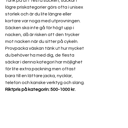
Tänk på att testa säcken, säckar i 
lägre priskategorier görs ofta i unisex 
storlek och är du lite längre eller 
kortare var noga med utprovningen. 
Säcken ska inte gå för högt upp i 
nacken, då är risken att den trycker 
mot nacken när du sitter på cykeln. 
Provpacka väskan tänk ut hur mycket 
du behöver ha med dig, de flesta 
säckar i denna kategori har möjlighet 
för lite extra packning men oftast 
bara till en lättare jacka, nycklar, 
telefon och kanske verktyg och slang.
Riktpris på kategorin: 500-1000 kr.