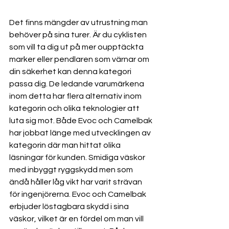
Det finns mängder av utrustning man 
behöver på sina turer. Är du cyklisten 
som vill ta dig ut på mer oupptäckta 
marker eller pendlaren som värnar om 
din säkerhet kan denna kategori 
passa dig. De ledande varumärkena 
inom detta har flera alternativ inom 
kategorin och olika teknologier att 
luta sig mot. Både Evoc och Camelbak 
har jobbat länge med utvecklingen av 
kategorin där man hittat olika 
läsningar för kunden. Smidiga väskor 
med inbyggt ryggskydd men som 
ändå håller låg vikt har varit strävan 
för ingenjörerna. Evoc och Camelbak 
erbjuder löstagbara skydd i sina 
väskor, vilket är en fördel om man vill 