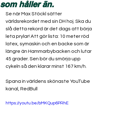
som håller än.
Se när Max Stöckl sätter 
världsrekordet med sin DH hoj. Ska du 
slå detta rekord är det dags att börja 
leta prylar! Att gör lista: 10 meter röd 
latex, symaskin och en backe som är 
längre än Hammarbybacken och lutar 
45 grader. Sen bör du smörja upp 
cykeln så den klarar minst 167 km/h.
Spana in världens skönaste YouTube 
kanal, RedBull
https://youtu.be/bMKQup6PRhE