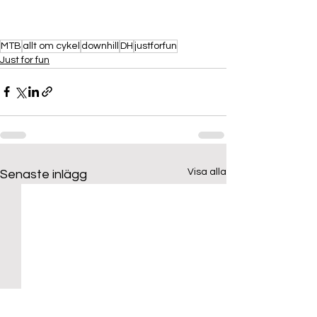
MTB
allt om cykel
downhill
DH
justforfun
Just for fun
Visa alla
Senaste inlägg