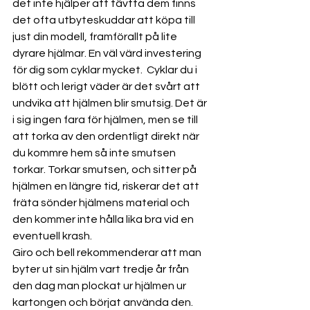
det inte hjälper att tävtta dem finns 
det ofta utbyteskuddar att köpa till 
just din modell, framförallt på lite 
dyrare hjälmar. En väl värd investering 
för dig som cyklar mycket.  Cyklar du i 
blött och lerigt väder är det svårt att 
undvika att hjälmen blir smutsig. Det är 
i sig ingen fara för hjälmen, men se till 
att torka av den ordentligt direkt när 
du kommre hem så inte smutsen 
torkar. Torkar smutsen, och sitter på 
hjälmen en längre tid, riskerar det att 
fräta sönder hjälmens material och 
den kommer inte hålla lika bra vid en 
eventuell krash. 
Giro och bell rekommenderar att man 
byter ut sin hjälm vart tredje år från 
den dag man plockat ur hjälmen ur 
kartongen och börjat använda den. 