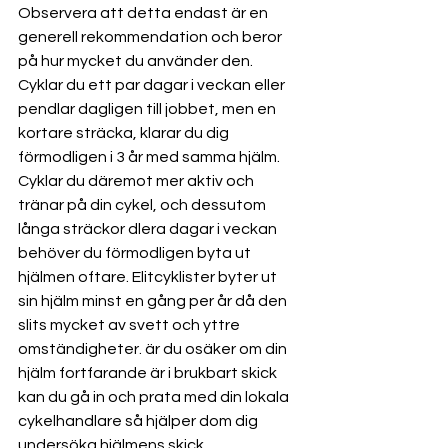
Observera att detta endast är en 
generell rekommendation och beror 
på hur mycket du använder den. 
Cyklar du ett par dagar i veckan eller 
pendlar dagligen till jobbet, men en 
kortare sträcka, klarar du dig 
förmodligen i 3 år med samma hjälm. 
Cyklar du däremot mer aktiv och 
tränar på din cykel, och dessutom 
långa sträckor dlera dagar i veckan 
behöver du förmodligen byta ut 
hjälmen oftare. Elitcyklister byter ut 
sin hjälm minst en gång per år då den 
slits mycket av svett och yttre 
omständigheter. är du osäker om din 
hjälm fortfarande är i brukbart skick 
kan du gå in och prata med din lokala 
cykelhandlare så hjälper dom dig 
undersöka hjälmens skick.