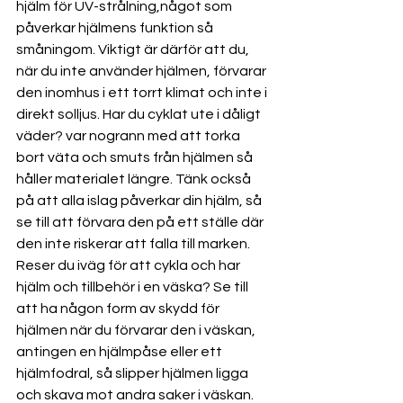
hjälm för UV-strålning,något som 
påverkar hjälmens funktion så 
småningom. Viktigt är därför att du, 
när du inte använder hjälmen, förvarar 
den inomhus i ett torrt klimat och inte i 
direkt solljus. Har du cyklat ute i dåligt 
väder? var nogrann med att torka 
bort väta och smuts från hjälmen så 
håller materialet längre. Tänk också 
på att alla islag påverkar din hjälm, så 
se till att förvara den på ett ställe där 
den inte riskerar att falla till marken. 
Reser du iväg för att cykla och har 
hjälm och tillbehör i en väska? Se till 
att ha någon form av skydd för 
hjälmen när du förvarar den i väskan, 
antingen en hjälmpåse eller ett 
hjälmfodral, så slipper hjälmen ligga 
och skava mot andra saker i väskan. 