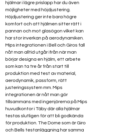
hjälmar i lägre prislapp har du även 
möjligheter med höjdjustering. 
Höjdjustering ger inte bara högre 
komfort och att hjälmen sitter rätt i 
pannan och mot glasögon vilket kan 
har stor inverkan på aerodynamiken. 
Mips integrationen i Bell och Giros fall 
nåt man alltid utgår ifrån när man 
börjar designa en hjälm, ett arbete 
som kan ta tre år från start till 
produktion med test av material, 
aerodynamik, passform, rätt 
justeringssystem mm. Mips 
integrationen är nåt man gör 
tillsammans med ingenjörerna på Mips 
huvudkontor i Täby där alla hjälmar 
testas slutligen för att bli godkända 
för produktion. The Dome som är Giro 
och Bells testanläggning har samma 