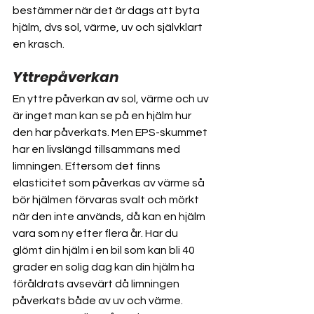
bestämmer när det är dags att byta 
hjälm, dvs sol, värme, uv och självklart 
en krasch.
Yttrepåverkan
En yttre påverkan av sol, värme och uv 
är inget man kan se på en hjälm hur 
den har påverkats. Men EPS-skummet 
har en livslängd tillsammans med 
limningen. Eftersom det finns 
elasticitet som påverkas av värme så 
bör hjälmen förvaras svalt och mörkt 
när den inte används, då kan en hjälm 
vara som ny efter flera år. Har du 
glömt din hjälm i en bil som kan bli 40 
grader en solig dag kan din hjälm ha 
föråldrats avsevärt då limningen 
påverkats både av uv och värme. 