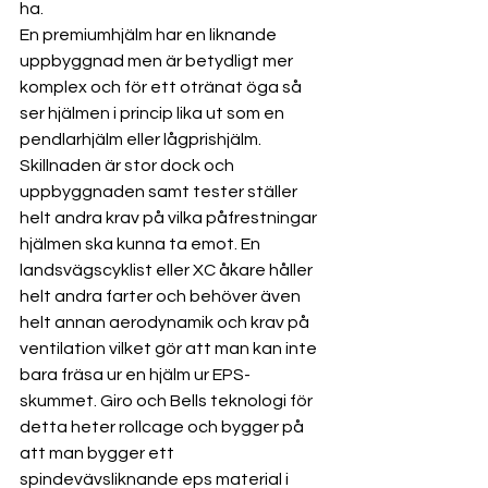
ha. 
En premiumhjälm har en liknande 
uppbyggnad men är betydligt mer 
komplex och för ett otränat öga så 
ser hjälmen i princip lika ut som en 
pendlarhjälm eller lågprishjälm. 
Skillnaden är stor dock och 
uppbyggnaden samt tester ställer 
helt andra krav på vilka påfrestningar 
hjälmen ska kunna ta emot. En 
landsvägscyklist eller XC åkare håller 
helt andra farter och behöver även 
helt annan aerodynamik och krav på 
ventilation vilket gör att man kan inte 
bara fräsa ur en hjälm ur EPS-
skummet. Giro och Bells teknologi för 
detta heter rollcage och bygger på 
att man bygger ett 
spindevävsliknande eps material i 