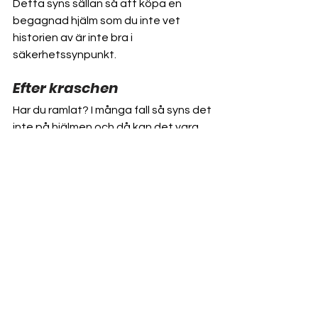
Detta syns sällan så att köpa en 
begagnad hjälm som du inte vet 
historien av är inte bra i 
säkerhetssynpunkt.
Efter kraschen
Har du ramlat? I många fall så syns det 
inte på hjälmen och då kan det vara 
svårt att avgöra, men som regel byt 
hellre hjälm om du är osäker än kör 
vidare. Har du en tydlig påverkan på 
hjälmen så byter du alltid hjälm i första 
läge. 
Produktionsdatum
All hjälmtillverkare måste ange 
tillverkningsnummer och datum för 
produktion i hjälmen. Det behöver inte 