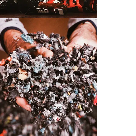
Återvunnen skumplast
Skumplasten strimlas för
återanvändning i innerskor