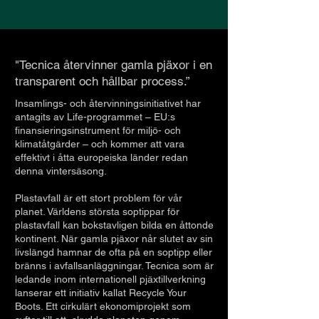
"Tecnica återvinner gamla pjäxor i en
transparent och hållbar process.”
Insamlings- och återvinningsinitiativet har
antagits av Life-programmet – EU:s
finansieringsinstrument för miljö- och
klimatåtgärder – och kommer att vara
effektivt i åtta europeiska länder redan
denna vintersäsong.
Plastavfall är ett stort problem för vår
planet. Världens största soptippar för
plastavfall kan bokstavligen bilda en åttonde
kontinent. När gamla pjäxor når slutet av sin
livslängd hamnar de ofta på en soptipp eller
bränns i avfallsanläggningar. Tecnica som är
ledande inom internationell pjäxtillverkning
lanserar ett initiativ kallat Recycle Your
Boots. Ett cirkulärt ekonomiprojekt som