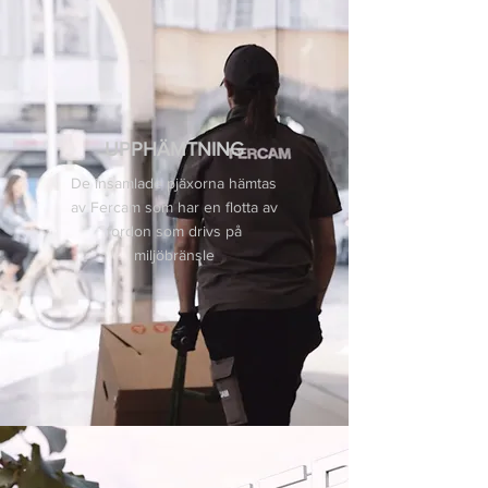
UPPHÄMTNING
De insamlade pjäxorna hämtas
av
Fercam som har en flotta av
fordon som drivs på
miljöbränsle