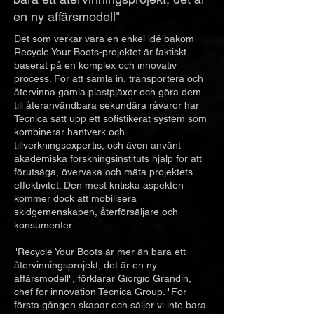
en ny affärsmodell"
Det som verkar vara en enkel idé bakom
Recycle Your Boots-projektet är faktiskt
baserat på en komplex och innovativ
process. För att samla in, transportera och
återvinna gamla plastpjäxor och göra dem
till återanvändbara sekundära råvaror har
Tecnica satt upp ett sofistikerat system som
kombinerar hantverk och
tillverkningsexpertis, och även använt
akademiska forskningsinstituts hjälp för att
förutsäga, övervaka och mäta projektets
effektivitet. Den mest kritiska aspekten
kommer dock att mobilisera
skidgemenskapen, återförsäljare och
konsumenter.
"Recycle Your Boots är mer än bara ett
återvinningsprojekt, det är en ny
affärsmodell", förklarar Giorgio Grandin,
chef för innovation Tecnica Group. "För
första gången skapar och säljer vi inte bara