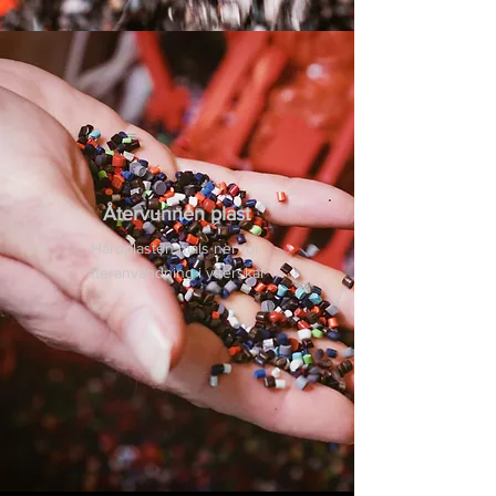
Återvunnen plast
Hårdplasten mals ner för
återanvändning i ytterskal