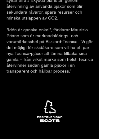
syftar till att skydda planeten genom
återvinning av använda pjäxor som blir
sekundära råvaror, spara resurser och
minska utsläppen av CO2.
"Idén är ganska enkel", förklarar Maurizio
Priano som är marknadsförings- och
varumärkeschef på Blizzard-Tecnica. ”Vi gör
det möjligt för skidåkare som vill ha ett par
nya Tecnica-pjäxor att lämna tillbaka sina
gamla – från vilket märke som helst. Tecnica
återvinner sedan gamla pjäxor i en
transparent och hållbar process.”