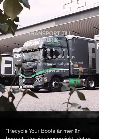
TRANSPORT TILL
FABRIK
Fercam använder specifik
redovisning, neutraliserings-
och kompensationsåtgärder
för transporterna
"Recycle Your Boots är mer än
bara ett återvinningsprojekt, det är