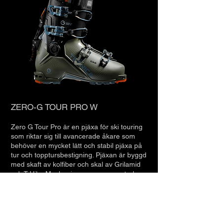
ZERO-G TOUR PRO W
Zero G Tour Pro är en pjäxa för ski touring
som riktar sig till avancerade åkare som
behöver en mycket lätt och stabil pjäxa på
tur och topptursbestigning. Pjäxan är byggd
med skaft av kolfiber och skal av Grilamid
och T-Hike Mechanism som ger en stark,
progressiv flex och maximal kraftöverföring.
SPECIFIKATIONER
- Flexindex: 125
- Läst: 99 mm