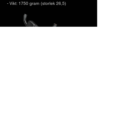
- Vikt: 1750 gram (storlek 26,5)
COCHISE 115 W DYN GW
Cochise 115 W DYN
är en
stabil pjäxa med
gåläge för avancerade friåkare som söker
sig utanför liftsystemet. Grip Walk-sulan ger
optimalt grepp på varierande underlag.
Gåläget ger hela 55 graders rörelse. I låst
läge är det en stabil och kraftfull pjäxa för