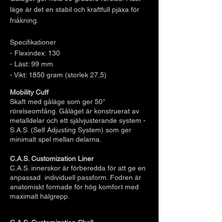
läge är det en stabil och kraftfull pjäxa för
friåkning.
Specifikationer
- Flexindex: 130
- Läst: 99 mm
- Vikt: 1850 gram (storlek 27,5)
Mobility Cuff
Skaft med gåläge som ger 50°
rörelseomfång. Gåläget är konstruerat av
metalldelar och ett självjusterande system -
S.A.S. (Self Adjusting System) som ger
minimalt spel mellan delarna.
C.A.S. Customization Liner
C.A.S. innerskor är förberedda för att ge en
anpassad individuell passform. Fodren är
anatomiskt formade för hög komfort med
maximalt hälgrepp.