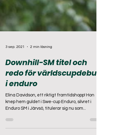
3 sep. 2021
2 min läsning
Downhill-SM titel och
redo för världscupdebut
i enduro
Elina Davidson, ett riktigt framtidshopp! Hon
knep hem guldet i Swe-cup Enduro, silvret i
Enduro SM i Järvsö, titulerar sig nu som...