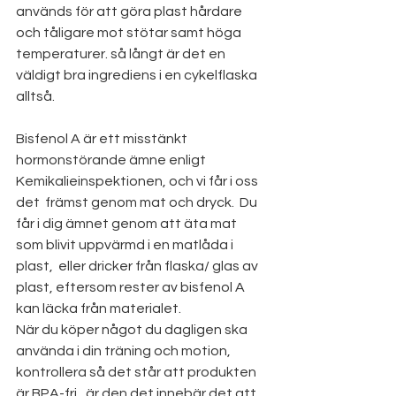
används för att göra plast hårdare 
och tåligare mot stötar samt höga 
temperaturer. så långt är det en 
väldigt bra ingrediens i en cykelflaska 
alltså. 
Bisfenol A är ett misstänkt 
hormonstörande ämne enligt 
Kemikalieinspektionen, och vi får i oss 
det  främst genom mat och dryck.  Du 
får i dig ämnet genom att äta mat 
som blivit uppvärmd i en matlåda i 
plast,  eller dricker från flaska/ glas av 
plast, eftersom rester av bisfenol A 
kan läcka från materialet.
När du köper något du dagligen ska 
använda i din träning och motion, 
kontrollera så det står att produkten 
är BPA-fri,  är den det innebär det att 