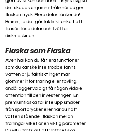
gjort av silikon och har ett kryss i sig så 
det skapas en jämn stråle när du ger 
flaskan tryck. Flera delar tänker du! 
Hmmm, jo det går faktiskt enkelt att 
ta isär i lösa delar och tvätta i 
diskmaskinen.
Flaska som Flaska
Även här kan du få flera funktioner 
som du kanske inte trodde fanns. 
Vatten är ju faktiskt inget man 
glömmer inför träning eller tävling, 
ändå lägger väldigt få någon vidare 
attention till den investeringen. En 
premiumflaska tar inte upp smaker 
från sportdrycker eller när du haft 
vatten stående i flaskan mellan 
träningar vilket är en viktig parameter. 
Du vill ju trots allt att vattnet ska 