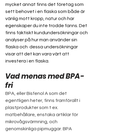
mycket annat finns det företag som 
sett behovet i en flaska som både är 
vänlig mott kropp, natur och har 
egenskaper du inte trodde fanns. Det 
finns faktiskt kundundersökningar och 
analyser på hur man använder sin 
flaska och  dessa undersökningar 
visar att det kan vara värt att 
investera i en flaska.
Vad menas med BPA-
fri
BPA, eller Bisfenol A som det 
egentligen heter, finns framförallt i 
plastprodukter som t ex. 
matbehållare, enstaka artiklar för 
mikrovågsvärmning, och 
genomskinliga pipmuggar. BPA 