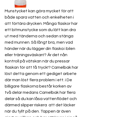
Munstycket kan göra mycket för att 
både spara vatten och enkelheten i 
att förtära drycken. Många flaskor har 
ett bitmunstycke som du lätt kan dra 
ut med tänderna och sedan stänga 
med munnen. Så långt bra, men vad 
händer när du lägger din flaska i bilen 
eller träningsväskan!? Är det nån 
kontroll på vätskan när du pressar 
flaskan för att få tryck!? Camelbak har 
löst detta genom ett gediget arbete 
där man löst flera problem i ett. i De 
billigare flaskorna består korken av 
två delar medans Camelbak har flera 
delar så du kan låsa vattenflödet och 
därmed slipper riskera  att det läcker 
när du fyllt på den. Tappen är även 