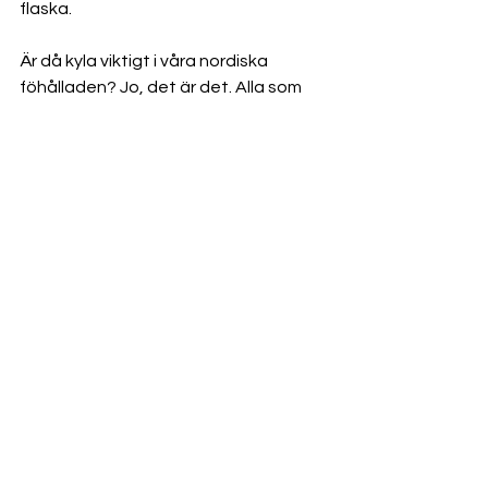
flaska. 
Är då kyla viktigt i våra nordiska 
föhålladen? Jo, det är det. Alla som 
tränar eller motionerar behöver kyla 
ner kroppen för att öka 
prestationsförmågan. Detta har flera 
elitlag insett och använder idag 
dessa flaskor som en del av deras  
utrustning för att hålla kroppens 
temperatur lägre.
Passform