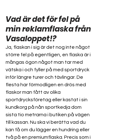
Vad är det för fel på 
min reklamflaska från 
Vasaloppet!?
Ja, flaskan i sig är det nog inte något 
större fel på egentligen, en flaska är i 
mångas ögon något man tar med 
vätska i och fyller på med sportdryck 
inför längre turer och tävlingar. De 
flesta har förmodligen en drös med 
flaskor man fått av olika 
sportdrycksföretag eller kastat i sin 
kundkorg på nån sportkedja dom 
sista tio metrarna i butiken på vägen 
till kassan. Nu ska vi berätta vad du 
kan få om du lägger en hundring eller 
två på en premiumflaska. Precis som i 