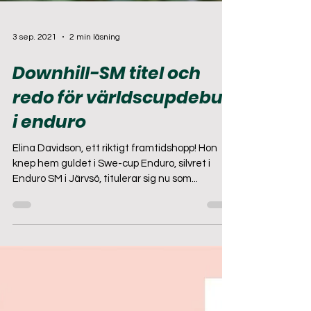
3 sep. 2021
2 min läsning
Downhill-SM titel och
redo för världscupdebut
i enduro
Elina Davidson, ett riktigt framtidshopp! Hon
knep hem guldet i Swe-cup Enduro, silvret i
Enduro SM i Järvsö, titulerar sig nu som...