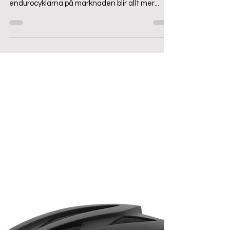
Enduro & bike park -
Vilken typ av hjälm?
I takt med att fler och fler bike parks öppnar
runt om i Sverige, samtidigt som trail- och
endurocyklarna på marknaden blir allt mer...