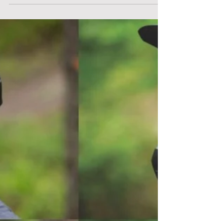
unik MIPS-konstruktion
och slimmad design
För säsongen 2021 släpper Giro en ny modell
med inriktning på hög säkerhet och snabb
design för landsvägs- och gravelcyklister. Med
Giro...